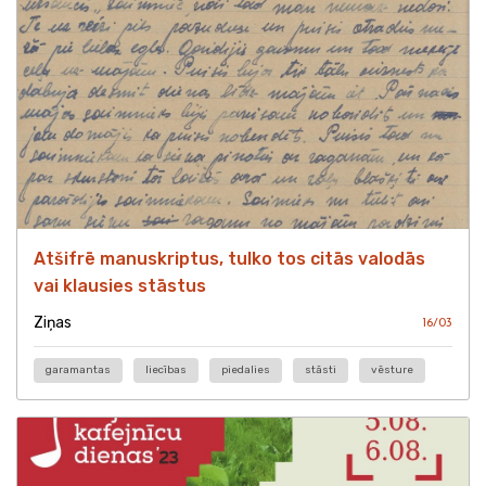
Atšifrē manuskriptus, tulko tos citās valodās
vai klausies stāstus
Ziņas
16/03
garamantas
liecības
piedalies
stāsti
vēsture