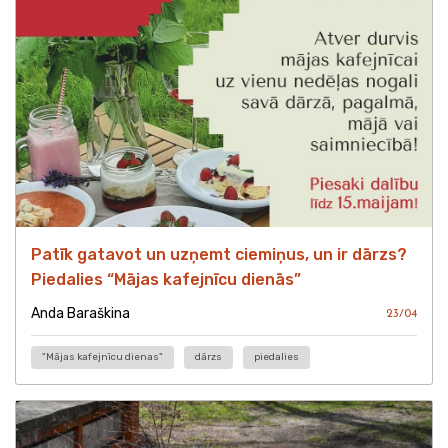
Patīk gatavot un uzņemt ciemiņus, un ir dārzs?
Piedalies “Mājas kafejnīcu dienās”
Anda Baraškina
23/04
"Mājas kafejnīcu dienas"
dārzs
piedalies