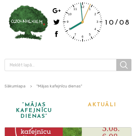
10/08
Sākumlapa
>
"Mājas kafejnīcu dienas"
“MĀJAS
AKTUĀLI
KAFEJNĪCU
DIENAS”