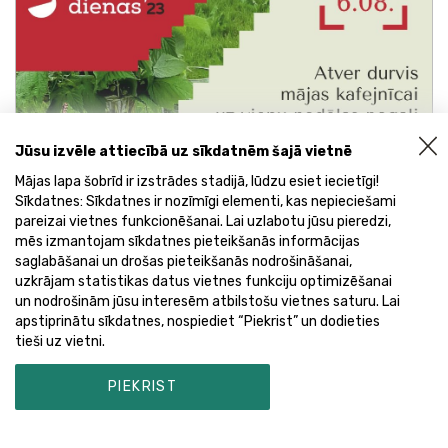
Jūsu izvēle attiecībā uz sīkdatnēm šajā vietnē
Mājas lapa šobrīd ir izstrādes stadijā, lūdzu esiet iecietīgi!
Sīkdatnes: Sīkdatnes ir nozīmīgi elementi, kas nepieciešami
pareizai vietnes funkcionēšanai. Lai uzlabotu jūsu pieredzi,
mēs izmantojam sīkdatnes pieteikšanās informācijas
saglabāšanai un drošas pieteikšanās nodrošināšanai,
uzkrājam statistikas datus vietnes funkciju optimizēšanai
Patīk gatavot un uzņemt ciemiņus, un ir dārzs?
un nodrošinām jūsu interesēm atbilstošu vietnes saturu. Lai
Piedalies “Mājas kafejnīcu dienās”
apstiprinātu sīkdatnes, nospiediet “Piekrist” un dodieties
tieši uz vietni.
Anda Baraškina
23/04
PIEKRIST
"Mājas kafejnīcu dienas"
dārzs
piedalies