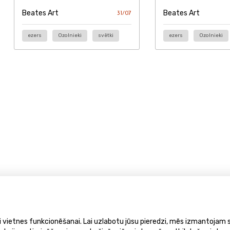
Beates Art
Beates Art
31/07
ezers
Ozolnieki
svētki
ezers
Ozolnieki
ai vietnes funkcionēšanai. Lai uzlabotu jūsu pieredzi, mēs izmantojam