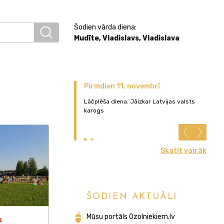
Šodien vārda diena:
Mudīte, Vladislavs, Vladislava
Pirmdien 11. novembrī
Pi
Lāčplēša diena. Jāizkar Latvijas valsts
Lat
karogs
die
val
Skatīt vairāk
ŠODIEN AKTUĀLI
Mūsu portāls Ozolniekiem.lv
a