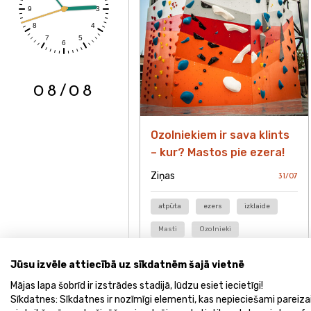
08/08
Ozolniekiem ir sava klints
– kur? Mastos pie ezera!
Ziņas
31/07
atpūta
ezers
izklaide
Masti
Ozolnieki
Jūsu izvēle attiecībā uz sīkdatnēm šajā vietnē
Mājas lapa šobrīd ir izstrādes stadijā, lūdzu esiet iecietīgi!
Sīkdatnes: Sīkdatnes ir nozīmīgi elementi, kas nepieciešami pareiz