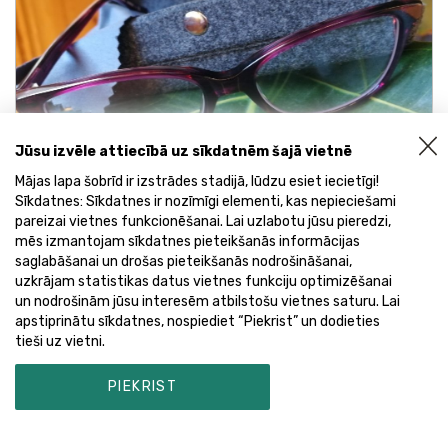
Jūsu izvēle attiecībā uz sīkdatnēm šajā vietnē
Mājas lapa šobrīd ir izstrādes stadijā, lūdzu esiet iecietīgi!
Sīkdatnes: Sīkdatnes ir nozīmīgi elementi, kas nepieciešami
pareizai vietnes funkcionēšanai. Lai uzlabotu jūsu pieredzi,
Ko mēs redzēsim nākamajā gadā?
mēs izmantojam sīkdatnes pieteikšanās informācijas
saglabāšanai un drošas pieteikšanās nodrošināšanai,
Ziņas
18/12
uzkrājam statistikas datus vietnes funkciju optimizēšanai
un nodrošinām jūsu interesēm atbilstošu vietnes saturu. Lai
brilles
optometrists
redzes pārbaude
apstiprinātu sīkdatnes, nospiediet “Piekrist” un dodieties
tieši uz vietni.
PIEKRIST