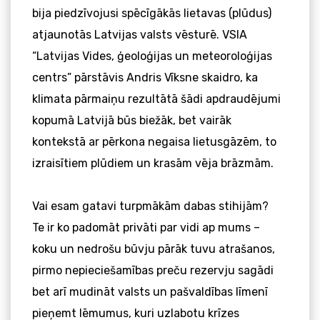
bija piedzīvojusi spēcīgākās lietavas (plūdus)
atjaunotās Latvijas valsts vēsturē. VSIA
“Latvijas Vides, ģeoloģijas un meteoroloģijas
centrs” pārstāvis Andris Vīksne skaidro, ka
klimata pārmaiņu rezultātā šādi apdraudējumi
kopumā Latvijā būs biežāk, bet vairāk
kontekstā ar pērkona negaisa lietusgāzēm, to
izraisītiem plūdiem un krasām vēja brāzmām.
Vai esam gatavi turpmākām dabas stihijām?
Te ir ko padomāt privāti par vidi ap mums –
koku un nedrošu būvju pārāk tuvu atrašanos,
pirmo nepieciešamības preču rezervju sagādi
bet arī mudināt valsts un pašvaldības līmenī
pieņemt lēmumus, kuri uzlabotu krīzes