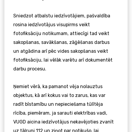
Sniedzot atbalstu iedzīvotājiem, pašvaldība
rosina iedzīvotājus visupirms veikt
fotofiksāciju notikumam, attiecīgi tad veikt
sakopšanas, savākšanas, zāģēšanas darbus
un atgādina arī pēc vides sakopšanas veikt
fotofiksāciju, lai vēlāk varētu arī dokumentēt
darbu procesu.
Ņemiet vērā, ka pamanot vēja nolauztus
objektus, kā arī kokus vai to zarus, kas var
radīt bīstamību un nepieciešama tūlītēja
rīcība, piemēram, ja sarauti elektrības vadi,
VUGD aicina iedzīvotājus nekavējoties zvanīt
uz tālruni 112 un ziņot par notikušo, lai