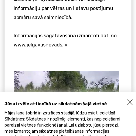
informāciju par vētras un lietavu postījumu
apmēru savā saimniecībā.
Informācijas sagatavošanā izmantoti dati no
www.jelgavasnovads.lv
Jūsu izvēle attiecībā uz sīkdatnēm šajā vietnē
Mājas lapa šobrīd ir izstrādes stadijā, lūdzu esiet iecietīgi!
Sīkdatnes: Sīkdatnes ir nozīmīgi elementi, kas nepieciešami
pareizai vietnes funkcionēšanai. Lai uzlabotu jūsu pieredzi,
mēs izmantojam sīkdatnes pieteikšanās informācijas