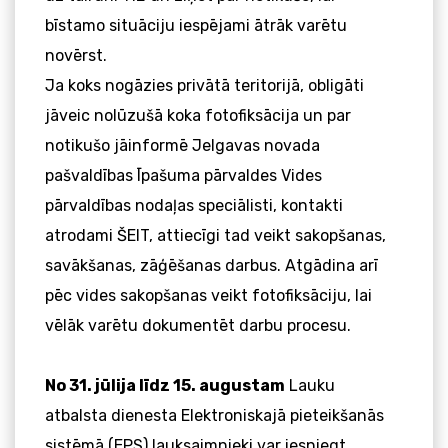
bīstamo situāciju iespējami ātrāk varētu
novērst.
Ja koks nogāzies privātā teritorijā, obligāti
jāveic nolūzušā koka fotofiksācija un par
notikušo jāinformē Jelgavas novada
pašvaldības Īpašuma pārvaldes Vides
pārvaldības nodaļas speciālisti, kontakti
atrodami
ŠEIT
, attiecīgi tad veikt sakopšanas,
savākšanas, zāģēšanas darbus. Atgādina arī
pēc vides sakopšanas veikt fotofiksāciju, lai
vēlāk varētu dokumentēt darbu procesu.
No 31. jūlija līdz 15. augustam
Lauku
atbalsta dienesta
Elektroniskajā pieteikšanās
sistēmā
(EPS) lauksaimnieki var iesniegt