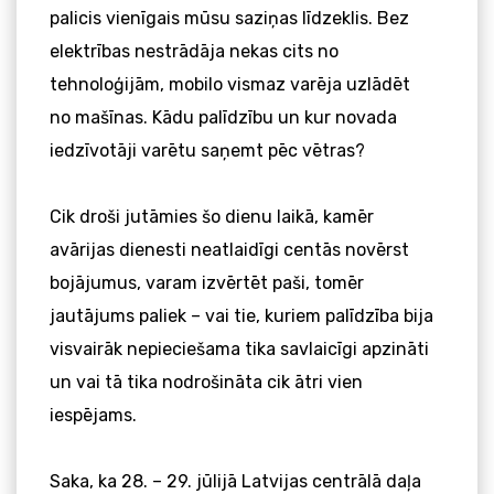
palicis vienīgais mūsu saziņas līdzeklis. Bez
elektrības nestrādāja nekas cits no
tehnoloģijām, mobilo vismaz varēja uzlādēt
no mašīnas. Kādu palīdzību un kur novada
iedzīvotāji varētu saņemt pēc vētras?
Cik droši jutāmies šo dienu laikā, kamēr
avārijas dienesti neatlaidīgi centās novērst
bojājumus, varam izvērtēt paši, tomēr
jautājums paliek – vai tie, kuriem palīdzība bija
visvairāk nepieciešama tika savlaicīgi apzināti
un vai tā tika nodrošināta cik ātri vien
iespējams.
Saka, ka 28. – 29. jūlijā Latvijas centrālā daļa