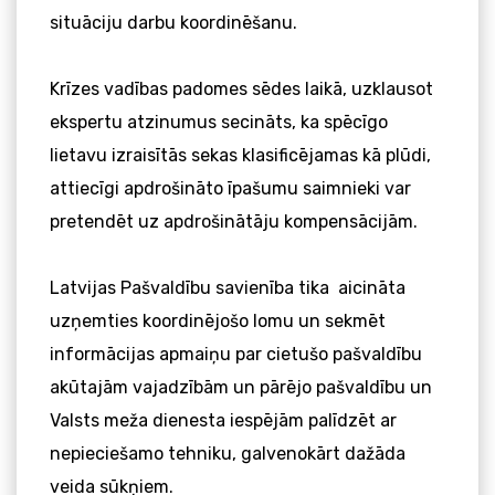
situāciju darbu koordinēšanu.
Krīzes vadības padomes sēdes laikā, uzklausot
ekspertu atzinumus secināts, ka spēcīgo
lietavu izraisītās sekas klasificējamas kā plūdi,
attiecīgi apdrošināto īpašumu saimnieki var
pretendēt uz apdrošinātāju kompensācijām.
Latvijas Pašvaldību savienība tika aicināta
uzņemties koordinējošo lomu un sekmēt
informācijas apmaiņu par cietušo pašvaldību
akūtajām vajadzībām un pārējo pašvaldību un
Valsts meža dienesta iespējām palīdzēt ar
nepieciešamo tehniku, galvenokārt dažāda
veida sūkņiem.