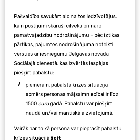
Pašvaldība savukārt aicina tos iedzīvotājus,
kam postījumi skāruši cilvēka primāro
pamatvajadzību nodrošinājumu – pēc iztikas,
pārtikas, pajumtes nodrošinājuma noteikti
vērsties ar iesniegumu Jelgavas novada
Sociālajā dienestā, kas izvērtēs iespējas
piešķirt pabalstu:
piemēram, pabalsta krīzes situācijā
apmērs personas mājsaimniecībai ir līdz
1500
euro
gadā. Pabalstu var piešķirt
naudā un/vai mantiskā aizvietojumā.
Vairāk par to kā persona var pieprasīt pabalstu
krīzes situācijā
šeit