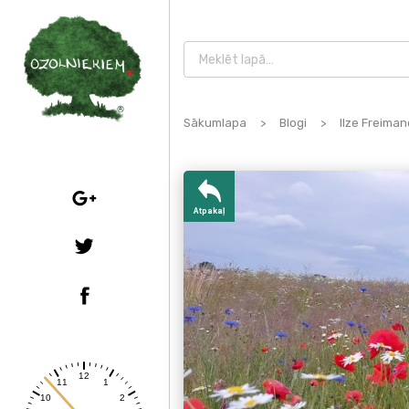
Sākumlapa
>
Blogi
>
Ilze Freiman
Atpakaļ