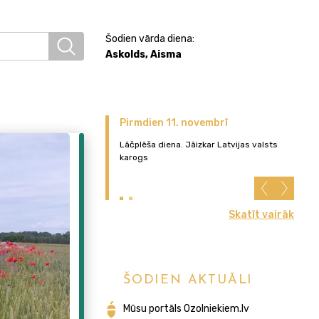
Šodien vārda diena:
Askolds, Aisma
Pirmdien 11. novembrī
Pi
Lāčplēša diena. Jāizkar Latvijas valsts
Lat
karogs
die
val
Skatīt vairāk
ŠODIEN AKTUĀLI
Mūsu portāls Ozolniekiem.lv