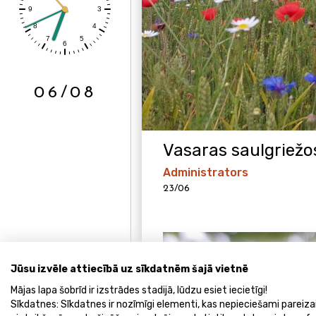
06/08
Vasaras saulgriežo
Administrators
23/06
Jūsu izvēle attiecībā uz sīkdatnēm šajā vietnē
Mājas lapa šobrīd ir izstrādes stadijā, lūdzu esiet iecietīgi!
Sīkdatnes: Sīkdatnes ir nozīmīgi elementi, kas nepieciešami pareiz