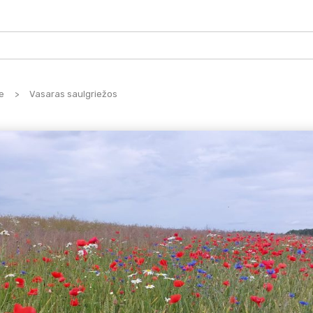
e
>
Vasaras saulgriežos