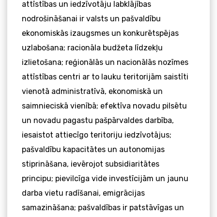
attīstības un iedzīvotāju labklājības
nodrošināšanai ir valsts un pašvaldību
ekonomiskās izaugsmes un konkurētspējas
uzlabošana; racionāla budžeta līdzekļu
izlietošana; reģionālās un nacionālās nozīmes
attīstības centri ar to lauku teritorijām saistīti
vienotā administratīvā, ekonomiskā un
saimnieciskā vienībā; efektīva novadu pilsētu
un novadu pagastu pašpārvaldes darbība,
iesaistot attiecīgo teritoriju iedzīvotājus;
pašvaldību kapacitātes un autonomijas
stiprināšana, ievērojot subsidiaritātes
principu; pievilcīga vide investīcijām un jaunu
darba vietu radīšanai, emigrācijas
samazināšana; pašvaldības ir patstāvīgas un