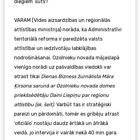
diegiem’ šūts?
VARAM (Vides aizsardzības un reģionālās
attīstības ministrija) norāda, ka Administratīvi
teritoriālā reforma ir paredzēta valsts
attīstībai un iedzīvotāju labklājības
nodrošināšanai. Ozolnieku novada mājaslapā
vienīgo norādi uz pašvaldības viedokli var
atrast tikai
Dienas Bizness žurnālista Māra
Ķirsona sarunā ar Ozolnieku novada domes
priekšsēdētāju Daini Liepiņu par reģionu
attīstību (sk. šeit)
. Varbūt tas ir stratēģiski
pareizi un pārdomāti, tomēr es gribēju atrast
‘oficiālo’ nostāju daudz ērtākā un ātrākā
veidā, jo intervija ir vairāk nekā 40 min gara.