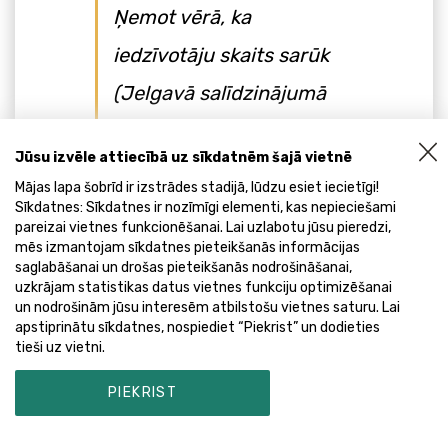
Ņemot vērā, ka
iedzīvotāju skaits sarūk
(Jelgavā salīdzinājumā
ar 1989.g.-25%),
Jūsu izvēle attiecībā uz sīkdatnēm šajā vietnē
ierobežotā budžeta
Mājas lapa šobrīd ir izstrādes stadijā, lūdzu esiet iecietīgi!
apstākļos to iespējams
Sīkdatnes: Sīkdatnes ir nozīmīgi elementi, kas nepieciešami
pareizai vietnes funkcionēšanai. Lai uzlabotu jūsu pieredzi,
panākt, tikai optimizējot
mēs izmantojam sīkdatnes pieteikšanās informācijas
saglabāšanai un drošas pieteikšanās nodrošināšanai,
pakalpojumu iestāžu
uzkrājam statistikas datus vietnes funkciju optimizēšanai
un nodrošinām jūsu interesēm atbilstošu vietnes saturu. Lai
tīklu. *VARAM
apstiprinātu sīkdatnes, nospiediet “Piekrist” un dodieties
tieši uz vietni.
PIEKRIST
Atgriezties uz raksta sākumu