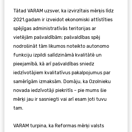
Tātad VARAM uzsver, ka izvirzītais mērķis līdz
2021.gadam ir izveidot ekonomiski attīstīties
spējīgas administratīvās teritorijas ar
vietējām pašvaldībām; pašvaldības spēj
nodrošināt tām likumos noteikto autonomo
funkciju izpildi salīdzināmā kvalitātē un
pieejamībā, kā arī pašvaldības sniedz
iedzīvotājiem kvalitatīvus pakalpojumus par
samērīgām izmaksām. Domāju, ka Ozolnieku
novada iedzīvotāji piekritīs – pie mums šie
mērķi jau ir sasniegti vai arī esam ļoti tuvu
tam.
VARAM turpina, ka Reformas mērķi valsts