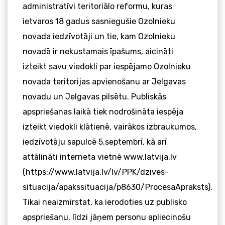
administratīvi teritoriālo reformu, kuras
ietvaros 18 gadus sasniegušie Ozolnieku
novada iedzīvotāji un tie, kam Ozolnieku
novadā ir nekustamais īpašums, aicināti
izteikt savu viedokli par iespējamo Ozolnieku
novada teritorijas apvienošanu ar Jelgavas
novadu un Jelgavas pilsētu. Publiskās
apspriešanas laikā tiek nodrošināta iespēja
izteikt viedokli klātienē, vairākos izbraukumos,
iedzīvotāju sapulcē 5.septembrī, kā arī
attālināti interneta vietnē www.latvija.lv
(https://www.latvija.lv/lv/PPK/dzives-
situacija/apakssituacija/p8630/ProcesaApraksts).
Tikai neaizmirstat, ka ierodoties uz publisko
apspriešanu, līdzi jāņem personu apliecinošu