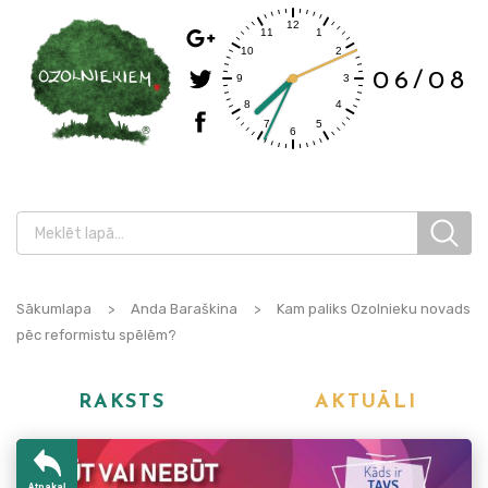
06/08
Sākumlapa
>
Anda Baraškina
>
Kam paliks Ozolnieku novads
pēc reformistu spēlēm?
RAKSTS
AKTUĀLI
Atpakaļ