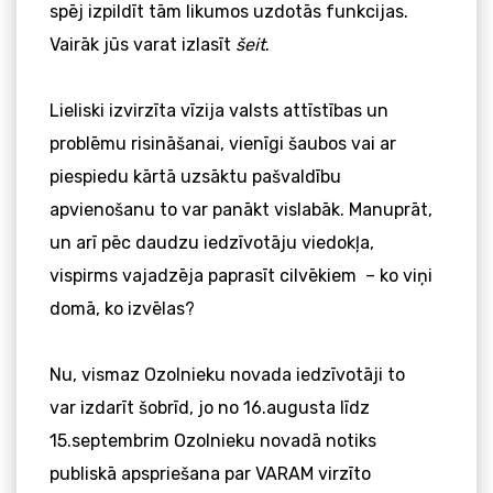
spēj izpildīt tām likumos uzdotās funkcijas.
Vairāk jūs varat izlasīt
šeit
.
Lieliski izvirzīta vīzija valsts attīstības un
problēmu risināšanai, vienīgi šaubos vai ar
piespiedu kārtā uzsāktu pašvaldību
apvienošanu to var panākt vislabāk. Manuprāt,
un arī pēc daudzu iedzīvotāju viedokļa,
vispirms vajadzēja paprasīt cilvēkiem – ko viņi
domā, ko izvēlas?
Nu, vismaz Ozolnieku novada iedzīvotāji to
var izdarīt šobrīd, jo no 16.augusta līdz
15.septembrim Ozolnieku novadā notiks
publiskā apspriešana par VARAM virzīto